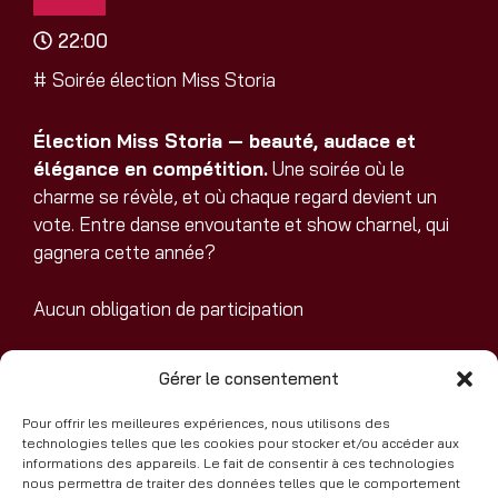
22:00
#
Soirée élection Miss Storia
Élection Miss Storia — beauté, audace et
élégance en compétition.
Une soirée où le
charme se révèle, et où chaque regard devient un
vote. Entre danse envoutante et show charnel, qui
gagnera cette année?
Aucun obligation de participation
Tenue correct exigée
Gérer le consentement
Réservez votre venue à cette soirée !
Pour offrir les meilleures expériences, nous utilisons des
technologies telles que les cookies pour stocker et/ou accéder aux
informations des appareils. Le fait de consentir à ces technologies
nous permettra de traiter des données telles que le comportement