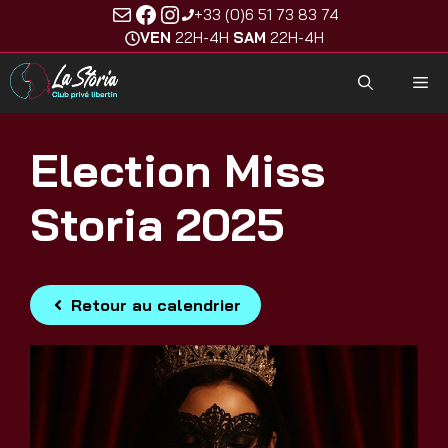
E-mail
Facebook
Instagram
Aller
+33 (0)6 51 73 83 74
au
VEN
22H-4H
SAM
22H-4H
contenu
M
Election Miss
Storia 2025
Retour au calendrier