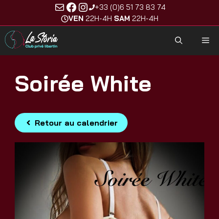
E-mail
Facebook
Instagram
Aller
+33 (0)6 51 73 83 74
au
VEN
22H-4H
SAM
22H-4H
contenu
M
Soirée White
Retour au calendrier