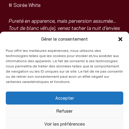
#
Soirée White
Pureté en apparence, mais perversion assumée…
Tout de blanc vêtu(e), venez tacher la nuit d’envies
inavouables.
Gérer le consentement
Réservez votre venue à cette soirée !
Pour offrir les meilleures expériences, nous utilisons des
technologies telles que les cookies pour stocker et/ou accéder aux
informations des appareils. Le fait de consentir à ces technologies
nous permettra de traiter des données telles que le comportement
de navigation ou les ID uniques sur ce site. Le fait de ne pas consentir
ou de retirer son consentement peut avoir un effet négatif sur
certaines caractéristiques et fonctions.
Accepter
E-mail
Facebook
Instagram
+33 (0)6 51 73 83 74
Refuser
VEN
22H-4H
SAM
22H-4H
Voir les préférences
2026 © La Storia Club - Tous droits réservés